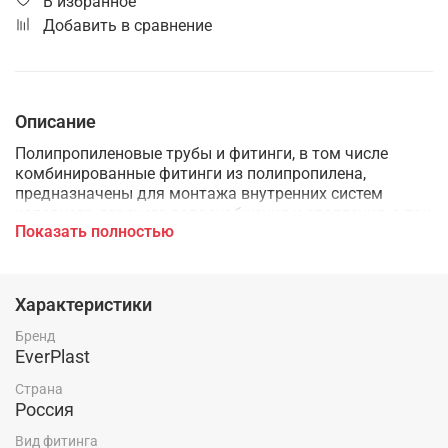
В избранное
Добавить в сравнение
Описание
Полипропиленовые трубы и фитинги, в том числе
комбинированные фитинги из полипропилена,
предназначены для монтажа внутренних систем
холодного, горячего водоснабжения и отопления, а так
Показать полностью
же применяются в технологических трубопроводах,
транспортирующих жидкости и газы не агрессивные к
материалам трубы и фитингов.
Характеристики
Бренд
EverPlast
Страна
Россия
Вид фитинга