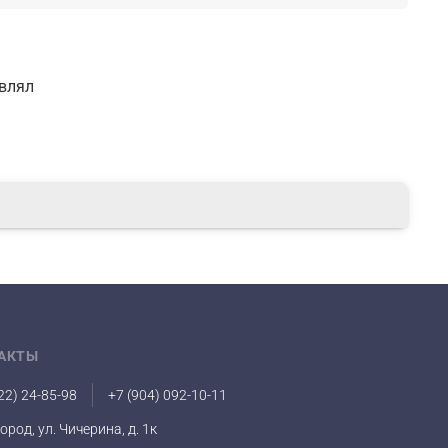
авлял
АКТЫ
22) 24-85-98
+7 (904) 092-10-11
город, ул. Чичерина, д. 1к