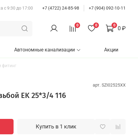
 с 9:30 до 17:00
+7 (4722) 24-85-98
+7 (904) 092-10-11
0
0
0
0 ₽
Автономные канализации
Акции
 фитинг
арт.
SZI02525XX
зьбой EK 25*3/4 116
Купить в 1 клик