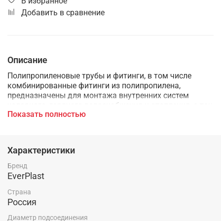
В избранное
Добавить в сравнение
Описание
Полипропиленовые трубы и фитинги, в том числе
комбинированные фитинги из полипропилена,
предназначены для монтажа внутренних систем
холодного, горячего водоснабжения и отопления, а так
Показать полностью
же применяются в технологических трубопроводах,
транспортирующих жидкости и газы не агрессивные к
материалам трубы и фитингов.
Характеристики
Бренд
EverPlast
Страна
Россия
Диаметр подсоединения