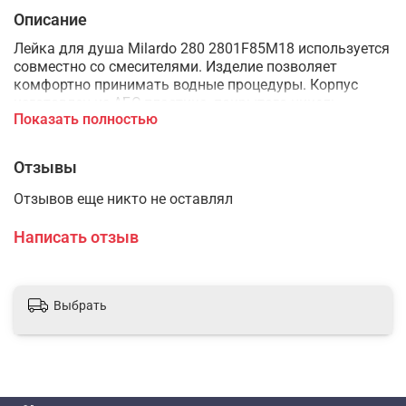
Описание
Лейка для душа Milardo 280 2801F85M18 используется
совместно со смесителями. Изделие позволяет
комфортно принимать водные процедуры. Корпус
изготовлен из АБС-пластика, покрытого никель-
Показать полностью
хромом. Лейка обладает 1 режимом.
Отзывы
Отзывов еще никто не оставлял
Написать отзыв
Выбрать