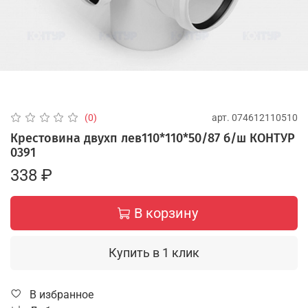
арт.
074612110510
(0)
Крестовина двухп лев110*110*50/87 б/ш КОНТУР
0391
338 ₽
В корзину
Купить в 1 клик
В избранное