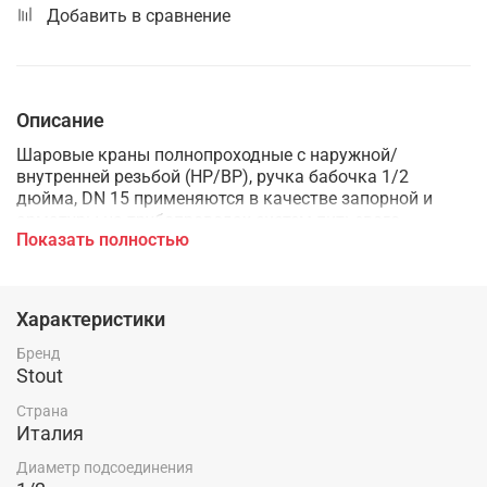
Добавить в сравнение
Описание
Шаровые краны полнопроходные с наружной/
внутренней резьбой (НР/ВР), ручка бабочка 1/2
дюйма, DN 15 применяются в качестве запорной и
арматуры на трубопроводах систем питьевого,
Показать полностью
хозяйственного, и промышленного назначения, а
также на технологических трубопроводах,
транспортирующих жидкости, не агрессивные к
материалам крана. Основные среды применения:
Характеристики
горячее водоснабжение, отопление, сжатый воздух,
жидкие углеводороды.
Бренд
Stout
Страна
Италия
Диаметр подсоединения