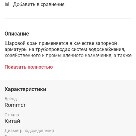
Добавить в сравнение
Описание
Шаровой кран применяется в качестве запорной
арматуры на трубопроводах систем водоснабжения,
хозяйственного и промышленного назначения, а также
на технологических трубопроводах,
Показать полностью
транспортирующих жидкости, не агрессивные к
материалам крана. Основные среды применения:
холодное и горячее водоснабжение, отопление (вода,
раствор гликолей в воде до 50%). Использование
Характеристики
шарового крана в качестве регулирующего устройства
не допускается.
Бренд
Rommer
Страна
Китай
Диаметр подсоединения