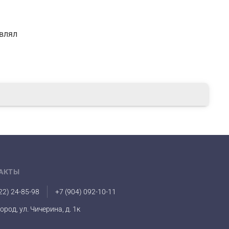
авлял
АКТЫ
22) 24-85-98
+7 (904) 092-10-11
город, ул. Чичерина, д. 1к