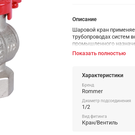
Описание
Шаровой кран применяет
трубопроводах систем в
промышленного назначен
трубопроводах, транспо
Показать полностью
материалам крана. Осно
водоснабжение, отоплени
Использование шарового
Характеристики
не допускается.
Бренд
Rommer
Диаметр подсоединения
1/2
Вид фитинга
Кран/Вентиль