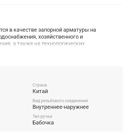
ся в качестве запорной арматуры на
одоснабжения, хозяйственного и
ия, а также на технологических
ртирующих жидкости, не агрессивные к
вные среды применения: холодное и горячее
е (вода, раствор гликолей в воде до 50%).
 крана в качестве регулирующего устройства
Страна
Китай
Вид резьбового соединения
Внутреннее-наружнее
Тип ручки
Бабочка