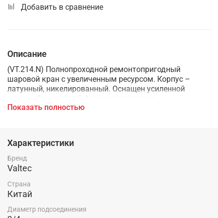
Добавить в сравнение
Описание
(VT.214.N) Полнопроходной ремонтопригодный
шаровой кран с увеличенным ресурсом. Корпус –
латунный, никелированный. Оснащен усиленной
стальной рукояткой флажкового типа в
Показать полностью
травмобезопасном исполнении (увеличены рабочий
зазор и толщина пластины, предусмотрено
теплоизоляционное покрытие из ПВХ). Резьба
присоединений – внутренняя/внутренняя.
Характеристики
Бренд
Valtec
Страна
Китай
Диаметр подсоединения