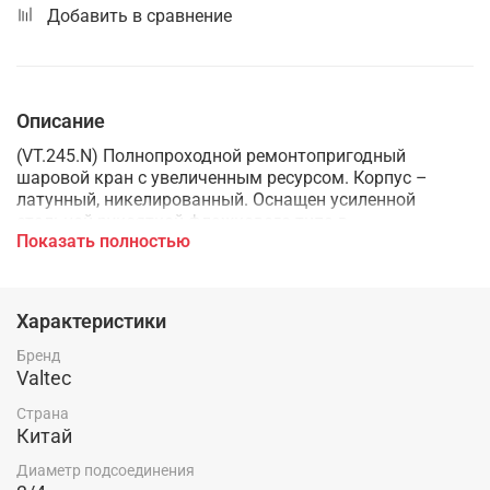
Добавить в сравнение
Описание
(VT.245.N) Полнопроходной ремонтопригодный
шаровой кран с увеличенным ресурсом. Корпус –
латунный, никелированный. Оснащен усиленной
стальной рукояткой флажкового типа в
Показать полностью
травмобезопасном исполнении (увеличены рабочий
зазор и толщина пластины, предусмотрено
теплоизоляционное покрытие из ПВХ). Резьба
присоединений – внутренняя/внутренняя. Наличие
Характеристики
встроенного ручного воздухоотводчика и дренажного
патрубка позволяет использовать изделие на стояках
Бренд
вместо традиционной комбинации обычного шарового
Valtec
крана и тройника с пробкой.
Страна
Китай
Диаметр подсоединения