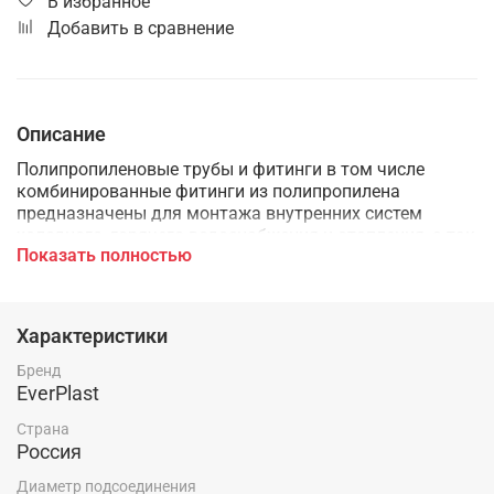
В избранное
Добавить в сравнение
Описание
Полипропиленовые трубы и фитинги в том числе
комбинированные фитинги из полипропилена
предназначены для монтажа внутренних систем
холодного, горячего водоснабжения и отопления, а так
Показать полностью
же применяются в технологических трубопроводах,
транспортирующих жидкости и газы не агрессивные к
материалам трубы и фитингов.
Характеристики
Бренд
EverPlast
Страна
Россия
Диаметр подсоединения