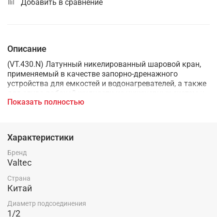
Добавить в сравнение
Описание
(VT.430.N) Латунный никелированный шаровой кран,
применяемый в качестве запорно-дренажного
устройства для емкостей и водонагревателей, а также
для слива рабочей жидкости из инженерных систем и
Показать полностью
технологических установок. Оснащен пластиковой
рукояткой, пластиковым съемным штуцером для
шланга. Неремонтопригодный. Минимальный ресурс –
4 тыс. циклов.
Характеристики
Бренд
Valtec
Страна
Китай
Диаметр подсоединения
1/2