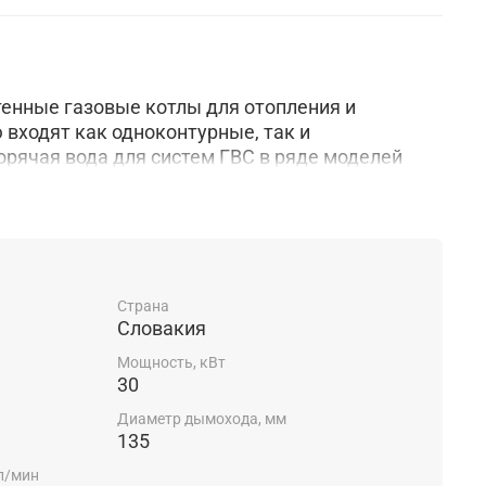
стенные газовые котлы для отопления и
 входят как одноконтурные, так и
орячая вода для систем ГВС в ряде моделей
олнительном накопительном бойлере, в других -
ластинчатого теплообменника.
дисплей позволяет контролировать весь
 получать полную информацию о настройках и
Страна
Словакия
Мощность, кВт
еств серии Пантера - небольшой размер,
30
высокий КПД и повышенную степень
 изготовления и многолетний опыт компании
Диаметр дымохода, мм
надежность и эффективность работы всех
135
азатели по производительности сделали эту
л/мин