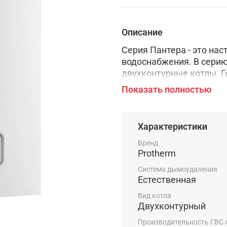
Описание
Серия Пантера - это на
водоснабжения. В серию
двухконтурные котлы. Г
подготавливается в доп
Показать полностью
с помощью стального п
Жидкокристаллический 
процесс работы котла и
Характеристики
возможных неполадках.
Бренд
Protherm
Система дымоудаления
Среди основных преимущ
Естественная
эргономичный дизайн, 
безопасности. Качество
Вид котла
Протерм обеспечивают 
Двухконтурный
систем. А отличные пок
Производительность ГВС 