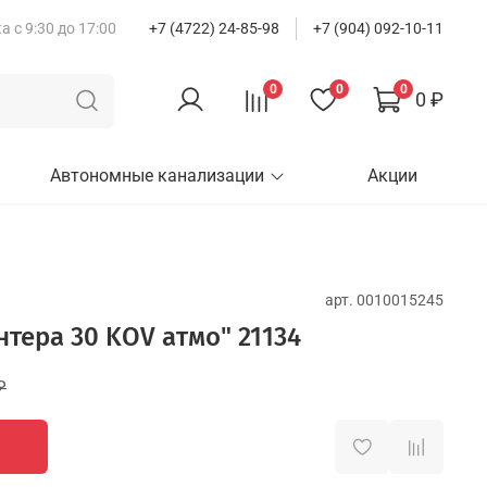
 с 9:30 до 17:00
+7 (4722) 24-85-98
+7 (904) 092-10-11
0
0
0
0 ₽
Автономные канализации
Акции
арт.
0010015245
нтера 30 KOV атмо" 21134
₽