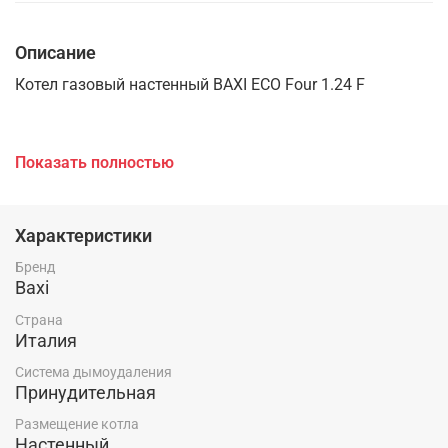
Описание
Котел газовый настенный BAXI ECO Four 1.24 F
24 кВт, только отопление, закрытая камера сгорания
Показать полностью
Характеристики
ГАЗОВАЯ СИСТЕМА
Бренд
Baxi
Страна
- Непрерывная электронная модуляция пламени в
Италия
режимах отопления и ГВС;
Система дымоудаления
Принудительная
Размещение котла
- Плавное электронное зажигание;
Настенный