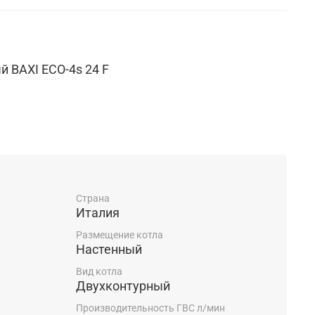
й BAXI ECO-4s 24 F
ячая вода, закрытая камера сгорания
Страна
Италия
Размещение котла
Настенный
ная модуляция пламени в режимах отопления и
Вид котла
Двухконтурный
Производительность ГВС л/мин