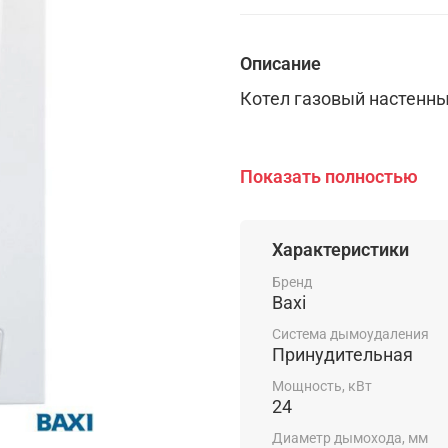
Описание
Котел газовый настенны
24 кВт, отопление и гор
Показать полностью
Характеристики
Бренд
ГАЗОВАЯ СИСТЕМА
Baxi
Система дымоудаления
Принудительная
- Непрерывная электрон
Мощность, кВт
ГВС;
24
Диаметр дымохода, мм