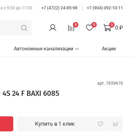
 с 9:30 до 17:00
+7 (4722) 24-85-98
+7 (904) 092-10-11
0
0
0
0 ₽
Автономные канализации
Акции
арт.
7659670
 4S 24 F BAXI 6085
Купить в 1 клик