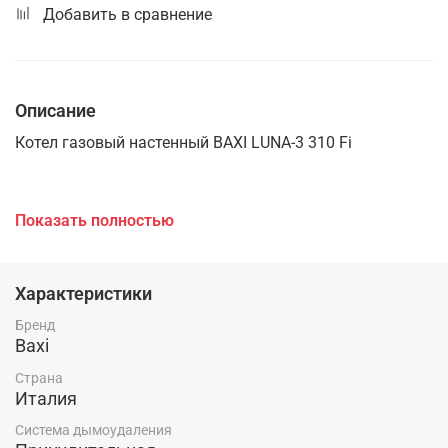
Добавить в сравнение
Описание
Котел газовый настенный BAXI LUNA-3 310 Fi
31 кВт, отопление и горячая вода, закрытая камера
Показать полностью
сгорани
Характеристики
Бренд
ГАЗОВАЯ СИСТЕМА
Baxi
Страна
Италия
- Непрерывная электронная модуляция пламени в
Система дымоудаления
режимах отопления и ГВС;