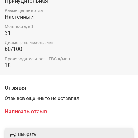
Принудительная
Размещение котла
Настенный
- Котлы адаптированы к российским условиям.
Устойчиво работают при понижении входного
Мощность, кВт
давления природного газа до 5 мбар;
31
Диаметр дымохода, мм
60/100
- Рассекатели пламени на горелке сделаны из нержа
веющей стали;
Производительность ГВС л/мин
18
- Возможна перенастройка для работы на сжиженном
газе.
Отзывы
ГИДРАВЛИЧЕСКАЯ СИСТЕМА
Отзывов еще никто не оставлял
Написать отзыв
- Турбинный датчик протока горячей воды
(расходомер);
Выбрать