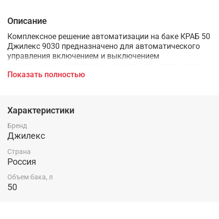
Описание
Комплексное решение автоматизации на баке КРАБ 50
Джилекс 9030 предназначено для автоматического
управления включением и выключением
электронасоса, поддержания заданного давления в
Показать полностью
системах водоснабжения и предварительной
фильтрации воды. Объем гидробака – 50 л. Высота –
831 мм. Ширина - 364 мм.
Характеристики
Бренд
Джилекс
Страна
Россия
Объем бака, л
50