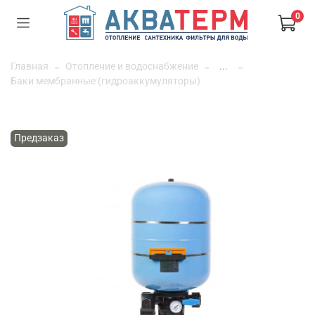
0
Главная
Отопление и водоснабжение
...
Баки мембранные (гидроаккумуляторы)
Предзаказ