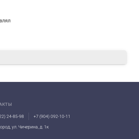
авлял
АКТЫ
22) 24-85-98
+7 (904) 092-10-11
город, ул. Чичерина, д. 1к