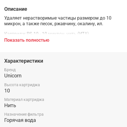
Описание
Удаляет нерастворимые частицы размером до 10
микрон, а также песок, ржавчину, окалину, ил.
Картридж PS-10 - 10 микрон, нить (ИТА)
Показать полностью
Размер 10
Стандарт SL
Характеристики
Микронность 10
Бренд
Ступень 1
Unicorn
Состав Пневмотекстурированная полипропиленовая
Высота картриджа
10
нить встречной скрутки
Материал картриджа
Ресурс до 10 тыс.л
Нить
Рекомендуемая скорость фильтрации 15-20 л/мин
Назначение фильтра
Горячая вода
Раб.температура +2°C+90°C