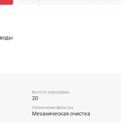
 воды
стиц: 10 mkm
Высота картриджа
ину, механические взвеси, ил, окалину
20
 30 л/мин.
Назначение фильтра
Механическая очистка
тыс. л., или не более 6 месяцев
о 40 градусов