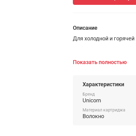
Описание
Для холодной и горячей
Размер картриджа: 20"
Показать полностью
Состав: полипропилен
Характеристики
Размер устраняемых ча
Бренд
Устраняет: песок, ржавч
Unicorn
Скорость фильтрации: до
Материал картриджа
Волокно
Ресурс эксплутации: 100 
Рабочая температура: д