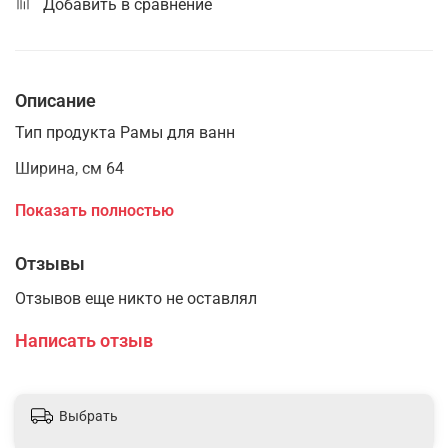
Добавить в сравнение
Описание
Тип продукта Рамы для ванн
Ширина, см 64
Длина, см 161
Показать полностью
Соответствие комплектующих сериям ванн SANTANA,
FLAVIA
Отзывы
Гарантия 5 лет
Отзывов еще никто не оставлял
Вес (без упаковки), кг 9.6
Написать отзыв
Вес (в упаковке), кг 9.6
Штрихкод 4690311037596
Выбрать
Комплектация каркас, инструкция