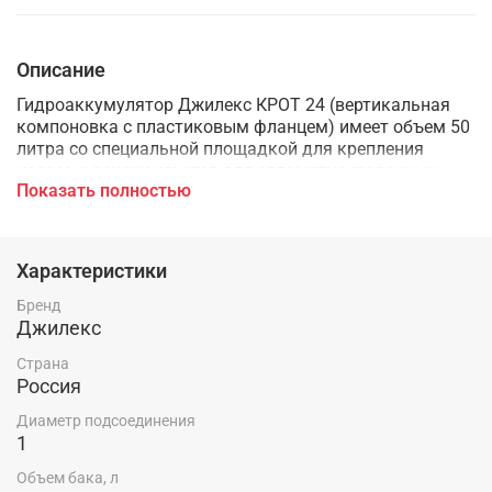
Описание
Гидроаккумулятор Джилекс КРОТ 24 (вертикальная
компоновка с пластиковым фланцем) имеет объем 50
литра со специальной площадкой для крепления
насоса и рекомендуется для автоматизированных
Показать полностью
систем водоснабжения с поверхностными насосами
(имеет специальную площадку для крепления насоса)
или погружными. В данном случае даже такой малый
объем гидроаккумулятора предотвратит лишние
Характеристики
включения насоса и сохранит ему срок службы.
Бренд
Джилекс
Корпус данной модели изготовлен из стали толщиной
Страна
1,0 мм, которая проходит процесс фосфотирования,
Россия
после чего покрывается краской толщиной 120 мкн,
Диаметр подсоединения
повышенной стойкости к ультрафиолетовому
1
излучению.
Объем бака, л