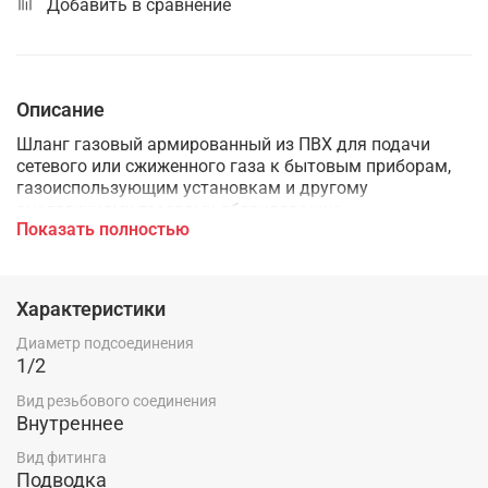
Добавить в сравнение
Описание
Шланг газовый армированный из ПВХ для подачи
сетевого или сжиженного газа к бытовым приборам,
газоиспользующим установкам и другому
аналогичному газовому оборудованию.
Показать полностью
Шланг изготавливается из специальной
поливинилхлоридной композиции (ПВХ), устойчивой к
газу пентану. Для дополнительной прочтости шланг
Характеристики
армирован полиэфирной нитью.
Диаметр подсоединения
Рекомендуемый диапазон рабочих температур: -20 /
1/2
+80 С, максимальная допустимая температура
нагрева шланга +120 С, материал шланга - не горючий,
Вид резьбового соединения
самозатухающий ПВХ, также выполняющий функции
Внутреннее
диэлектрика.
Вид фитинга
Подводка
При использовании данного шланга для подключения