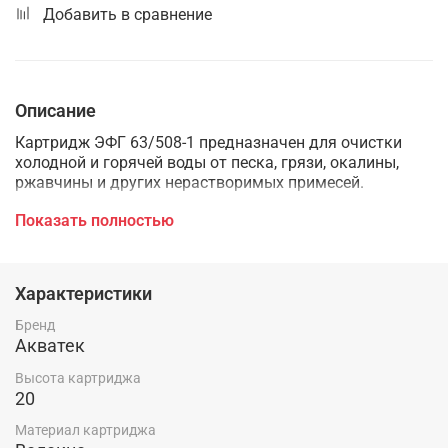
Добавить в сравнение
Описание
Картридж ЭФГ 63/508-1 предназначен для очистки
холодной и горячей воды от песка, грязи, окалины,
ржавчины и других нерастворимых примесей.
Глубинная(с переменной пористостью) структура
Показать полностью
элемента предотвращает "заиливание" поверхности,
повышает грязеёмкость, продлевая ресурс работы
Характеристики
Минимальная пористость - 1 мкм.
Бренд
Максимальная температура воды - +72 градуса.
Акватек
Рекомендуемый срок замены фильтрующего элемента
Высота картриджа
- при падении производительности по воде в 3-4 раза,
20
но не реже одного раза в 6 месяцев.
Материал картриджа