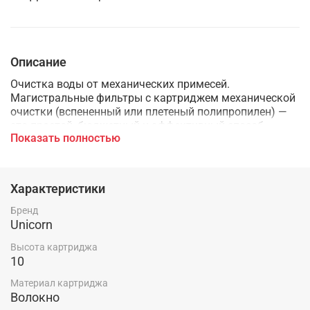
Описание
Очистка воды от механических примесей.
Магистральные фильтры с картриджем механической
очистки (вспененный или плетеный полипропилен) —
это простой, бюджетный и эффективный способ
Показать полностью
защиты бытового оборудования и сантехнических
приборов в квартире, доме, даче, коттедже от
засорений, ржавчины и коррозии. Требуют регулярной
замены (не реже 1 раза в 6 месяцев)
Характеристики
Бренд
Unicorn
Высота картриджа
10
Материал картриджа
Волокно