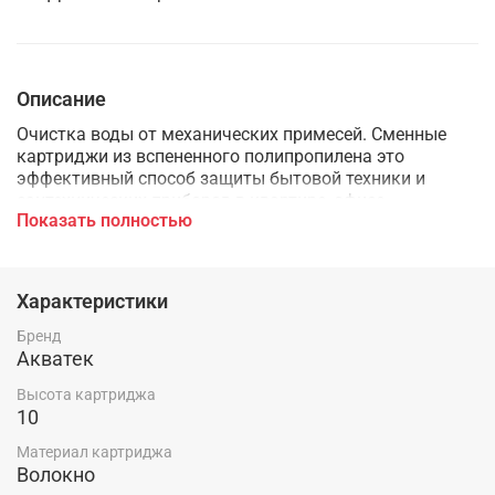
Описание
Очистка воды от механических примесей. Сменные
картриджи из вспененного полипропилена это
эффективный способ защиты бытовой техники и
сантехнических приборов в квартире, офисе,
Показать полностью
загородном доме. Степень фильтрации: 10 мкм.
Максимальная рабочая температура до 45 ºС.
Характеристики
Бренд
Акватек
Высота картриджа
10
Материал картриджа
Волокно