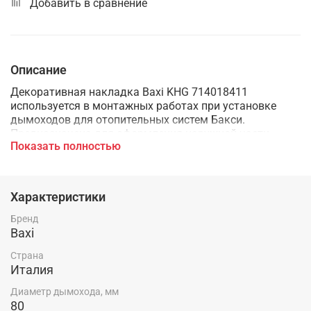
Добавить в сравнение
Описание
Декоративная накладка Baxi KHG 714018411
используется в монтажных работах при установке
дымоходов для отопительных систем Бакси.
Предназначена для оформления наружной части
Показать полностью
стены в месте прохода через нее трубы.
Характеристики
Бренд
Baxi
Страна
Италия
Диаметр дымохода, мм
80