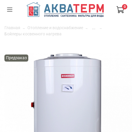
0
Главная
Отопление и водоснабжение
...
Бойлеры косвенного нагрева
Предзаказ