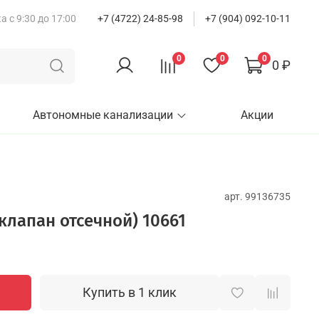
 с 9:30 до 17:00
+7 (4722) 24-85-98
+7 (904) 092-10-11
0
0
0
0 ₽
Автономные канализации
Акции
арт.
99136735
клапан отсечной) 10661
Купить в 1 клик