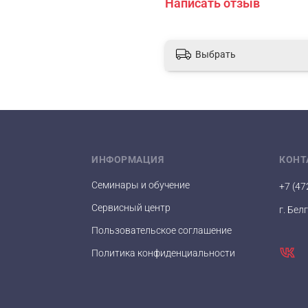
Написать отзыв
возрастает, что привод
в обратноосмотическую
баке предотвращает раб
дренаж.
Выбрать
ИНФОРМАЦИЯ
КОНТ
Семинары и обучение
+7 (47
Сервисный центр
г. Бел
Пользовательское соглашение
Политика конфиденциальности