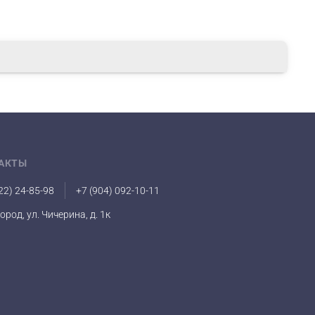
ит к перекрытию потока воды клапаном на вход
 мембрану. Остановка подачи воды при полном
оту мембраны вхолостую - слив воды в
АКТЫ
22) 24-85-98
+7 (904) 092-10-11
город, ул. Чичерина, д. 1к