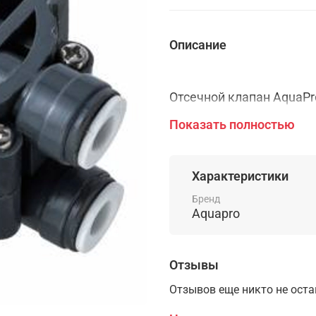
Описание
Отсечной клапан AquaPr
включением и отключен
Показать полностью
AquaPro.
Характеристики
Отсечной клапан AquaPr
Бренд
из корпуса, внутри кот
Aquapro
собой, и четырех выход
John Guest 1/4".
Отзывы
Главной задачей отсечн
Отзывов еще никто не ост
воды: при полном накоп