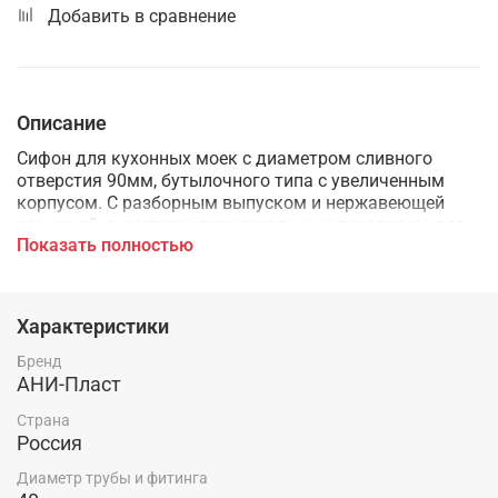
Добавить в сравнение
Описание
Сифон для кухонных моек с диаметром сливного
отверстия 90мм, бутылочного типа с увеличенным
корпусом. С разборным выпуском и нержавеющей
решеткой, с жестким прямоугольным переливом для
Показать полностью
моек из нержавеющей стали. Выпуск перелива
оборудован универсальной прокладкой для круглых и
прямоугольных моек, нужная сторона прокладки
достигается путем переворота. Выход для
Характеристики
подключения к канализации 40мм.
Бренд
АНИ-Пласт
Страна
Россия
Диаметр трубы и фитинга