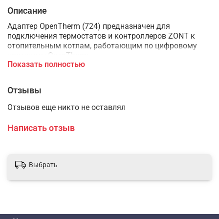
Описание
Адаптер OpenTherm (724) предназначен для
подключения термостатов и контроллеров ZONT к
отопительным котлам, работающим по цифровому
протоколу OpenTherm.
Показать полностью
Отзывы
Управление по цифровой шине обеспечивает:
Отзывов еще никто не оставлял
штатную работу функции модуляции мощности котла,
Написать отзыв
установку температуры отопления и ГВС,
контроль рабочих параметров котла,
Выбрать
индикацию аварий и ошибок.
При управлении по цифровой шине термостат или