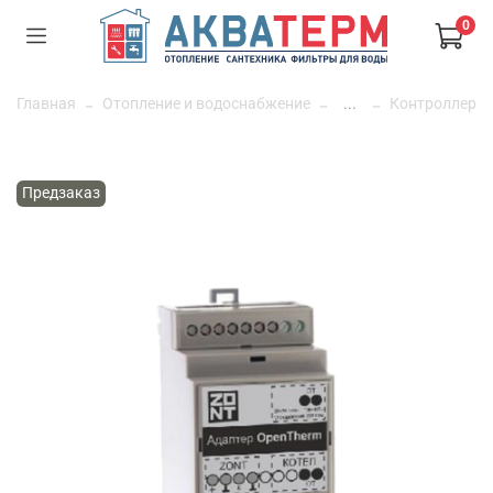
0
Главная
Отопление и водоснабжение
...
Контроллер
Предзаказ